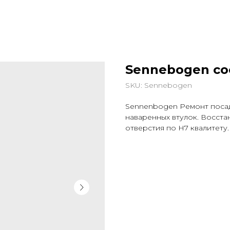
Sennebogen с
SKU:
Sennebogen
Sennenbogen Ремонт посад
наваренных втулок. Восст
отверстия по Н7 квалитету.