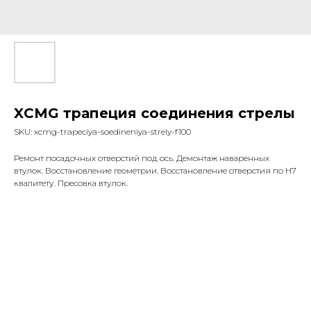
XCMG трапеция соединения стрелы
SKU:
xcmg-trapeciya-soedineniya-strely-f100
Ремонт посадочных отверстий под ось. Демонтаж наваренных
втулок. Восстановление геометрии. Восстановление отверстия по Н7
квалитету. Пресовка втулок.